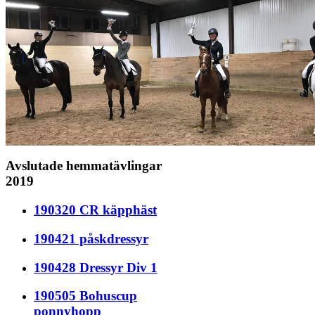
Avslutade hemmatävlingar
2019
190320 CR käpphäst
190421 påskdressyr
190428 Dressyr Div 1
190505 Bohuscup
ponnyhopp