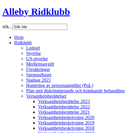
Alleby Ridklubb
sök...
Hem
Ridklubb
Ledord
Styrelse
US-styrelse
Medlemsavgift
Försäkringar
Sponsorhuset
Stadgar 2021
Hantering av personuppgifter (PuL)
Plan mot diskriminerande och kränkande behandling
Versamhetsberättelser
Verksamhetsberättelse 2023
Verksamhetsberättelse 2022
Verksamhetsberättelse 2021
Verksamhetsbeskrivning 2020
Verksamhetsbeskrivning 2019
Verksamhetsbeskrivning 2018