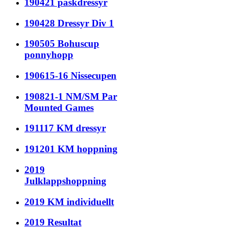
190421 påskdressyr
190428 Dressyr Div 1
190505 Bohuscup
ponnyhopp
190615-16 Nissecupen
190821-1 NM/SM Par
Mounted Games
191117 KM dressyr
191201 KM hoppning
2019
Julklappshoppning
2019 KM individuellt
2019 Resultat