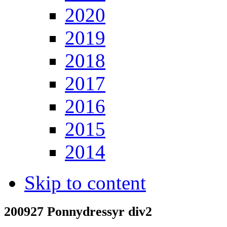
2020
2019
2018
2017
2016
2015
2014
Skip to content
200927 Ponnydressyr div2