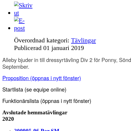
Överordnad kategori:
Tävlingar
Publicerad
01 januari 2019
Alleby bjuder in till dressyrtävling Div 2 för Ponny, Sö
September.
Proposition
(öppnas i nytt fönster)
Startlista
(se equipe online)
Funktionärslista
(öppnas i nytt fönster)
Avslutade hemmatävlingar
2020
200905-06 Par-SM