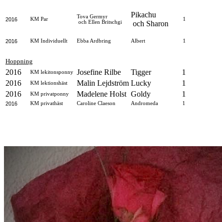
Pikachu
Tova Germyr
2016
KM Par
1
och Ellen Britschgi
och Sharon
2016
KM Individuellt
Ebba Ardbring
Albert
1
Hoppning
2016
Josefine Rilbe
Tigger
1
KM lekitonsponny
2016
Malin Lejdström
Lucky
1
KM lektionshäst
2016
Madelene Holst
Goldy
1
KM privatponny
2016
KM privathäst
Caroline Claeson
Andromeda
1