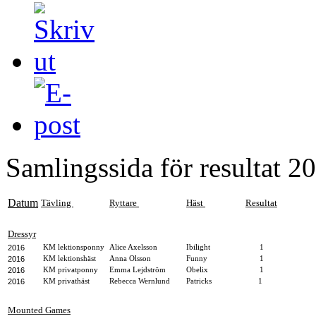
Samlingssida för resultat 2
Datum
Tävling
Ryttare
Häst
Resultat
Dressyr
2016
KM lektionsponny
Alice Axelsson
Ibilight
1
2016
KM lektionshäst
Anna Olsson
Funny
1
2016
KM privatponny
Emma Lejdström
Obelix
1
2016
KM privathäst
Rebecca Wernlund
Patricks
1
Mounted Games