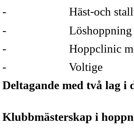
‐
-
Häst
och stal
-
Löshoppning
-
Hoppclinic m
-
Voltige
Deltagande med två lag i d
Klubbmästerskap i hoppn