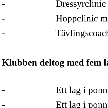
-
Dressyrclinic
-
Hoppclinic m
-
Tävlingscoac
Klubben deltog med fem l
-
Ett lag i pon
-
Ett lag i pon