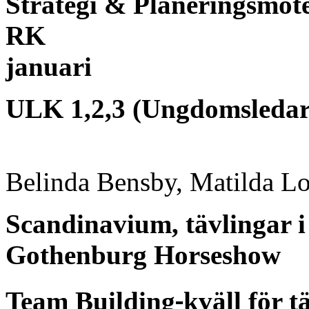
Strategi & Planeringsmöte
RK
januari
ULK 1,2,3 (Ungdomsledar
Belinda Bensby, Matilda L
Scandinavium, tävlingar
Gothenburg Horseshow
‐
Team Building
kväll för t