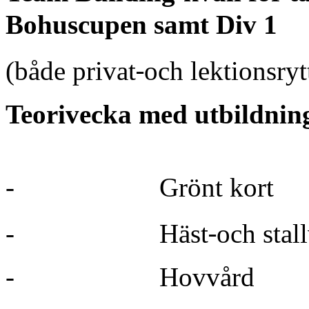
Bohuscupen samt Div 1
‐
(både privat
och lektionsryt
Teorivecka med utbildning
-
Grönt kort
‐
-
Häst
och stal
-
Hovvård