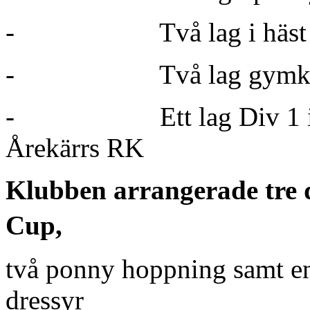
-
Två lag i häs
-
Två lag gym
-
Ett lag Div 1 
Årekärrs RK
Klubben arrangerade tre d
Cup,
två ponny hoppning samt en
dressyr