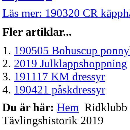
Läs mer: 190320 CR käpph
Fler artiklar...
190505 Bohuscup ponn
2019 Julklappshoppning
191117 KM dressyr
190421 påskdressyr
Du är här:
Hem
Ridklub
Tävlingshistorik 2019