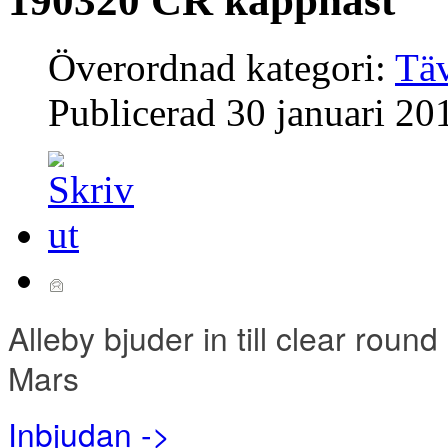
190320 CR käpphäst
Överordnad kategori:
Täv
Publicerad
30 januari 20
Alleby bjuder in till clear rou
Mars
Inbjudan ->