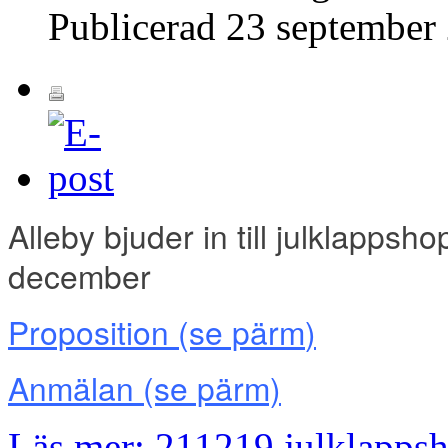
Publicerad
23 september
Alleby bjuder in till julklapps
december
Proposition (se pärm
)
Anmälan
(se pärm)
Läs mer: 211219 julklapps