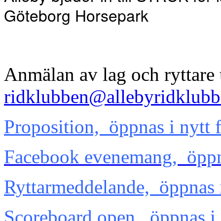
Göteborg Horsepark
Anmälan av lag och ryttare t
ridklubben@allebyridklubb
Proposition, öppnas i nytt 
Facebook evenemang, öppnas
Ryttarmeddelande, öppnas i 
Scoreboard open, öppnas i n