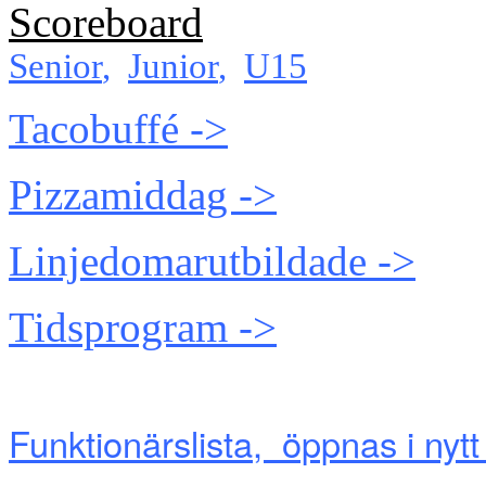
Scoreboard
Senior
,
Junior
,
U15
Tacobuffé ->
Pizzamiddag ->
Linjedomarutbildade ->
Tidsprogram ->
Funktionärslista, öppnas i nytt