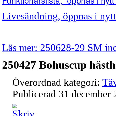
Funktionärslista, öppnas i nytt
Livesändning, öppnas i nytt
Läs mer: 250628-29 SM in
250427 Bohuscup häst
Överordnad kategori:
Täv
Publicerad
31 december 