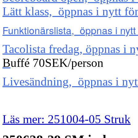
Lätt klass, öppnas i nytt fö
Funktionärslista, öppnas i nytt
Tacolista fredag, öppnas i n
B
uffé 70SEK/person
Livesändning, öppnas i nytt
Läs mer: 251004-05 Struk