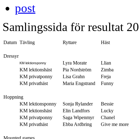
Samlingssida för resultat 2
Datum
Tävling
Ryttare
Häst
Dressyr
Lyra Morate
Llian
KM lektionsponny
KM lektionshäst
Pia Nordström
Zimba
KM privatponny
Lisa Grahn
Freja
KM privathäst
Maria Engstrand
Funny
Hoppning
KM lektionsponny
Sonja Rylander
Bessie
KM lektionshäst
Elin Landfors
Lucky
KM privatponny
Saga Wipenmyr
Chanel
KM privathäst
Ebba Ardbring
Give me more
Mounted games