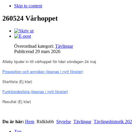
Skip to content
260524 Vårhoppet
Överordnad kategori:
Tävlingar
Publicerad
29 mars 2026
Alleby bjuder in till vårhoppet för häst söndagen 24 maj
Proposition och anmälan
(öppnas i nytt fönster)
Startlista (Ej klar
)
Funktionärslista
(öppnas i nytt fönster)
Resultat
(
Ej klar
)
Du är här:
Hem
Ridklubb
Styrelse
Tävlingar
Tävlingshistorik 20
Top