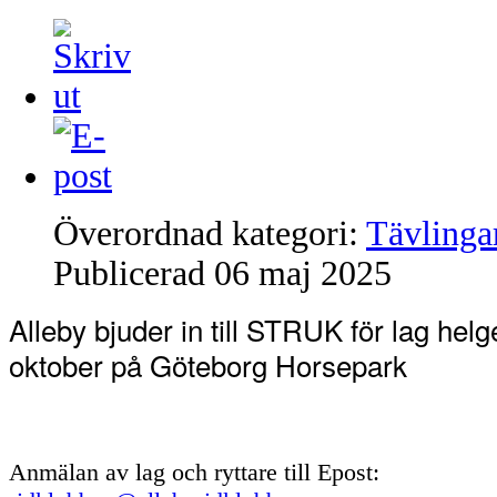
Överordnad kategori:
Tävlinga
Publicerad
06 maj 2025
Alleby bjuder in till STRUK för lag helg
oktober på Göteborg Horsepark
Anmälan av lag och ryttare till Epost: