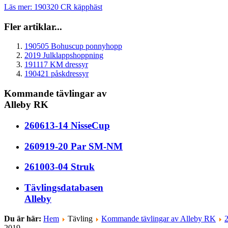
Läs mer: 190320 CR käpphäst
Fler artiklar...
190505 Bohuscup ponnyhopp
2019 Julklappshoppning
191117 KM dressyr
190421 påskdressyr
Kommande tävlingar av
Alleby RK
260613-14 NisseCup
260919-20 Par SM-NM
261003-04 Struk
Tävlingsdatabasen
Alleby
Du är här:
Hem
Tävling
Kommande tävlingar av Alleby RK
2019