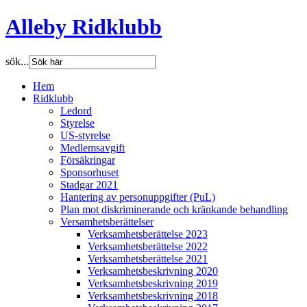
Alleby Ridklubb
sök...
Hem
Ridklubb
Ledord
Styrelse
US-styrelse
Medlemsavgift
Försäkringar
Sponsorhuset
Stadgar 2021
Hantering av personuppgifter (PuL)
Plan mot diskriminerande och kränkande behandling
Versamhetsberättelser
Verksamhetsberättelse 2023
Verksamhetsberättelse 2022
Verksamhetsberättelse 2021
Verksamhetsbeskrivning 2020
Verksamhetsbeskrivning 2019
Verksamhetsbeskrivning 2018