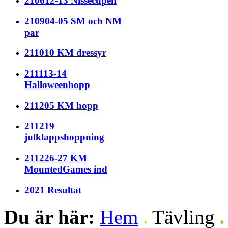
210612-13 Nissecupen
210904-05 SM och NM
par
211010 KM dressyr
211113-14
Halloweenhopp
211205 KM hopp
211219
julklappshoppning
211226-27 KM
MountedGames ind
2021 Resultat
Du är här:
Hem
Tävling