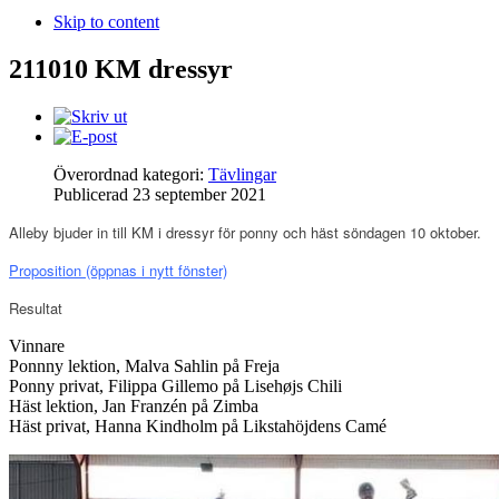
Skip to content
211010 KM dressyr
Överordnad kategori:
Tävlingar
Publicerad
23 september 2021
Alleby bjuder in till KM i dressyr för ponny och häst söndagen 10 oktober.
Proposition
(öppnas i nytt fönster)
Resultat
Vinnare
Ponnny lektion, Malva Sahlin på Freja
Ponny privat, Filippa Gillemo på Lisehøjs Chili
Häst lektion, Jan Franzén på Zimba
Häst privat, Hanna Kindholm på Likstahöjdens Camé