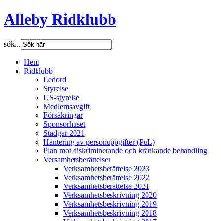
Alleby Ridklubb
sök...
Hem
Ridklubb
Ledord
Styrelse
US-styrelse
Medlemsavgift
Försäkringar
Sponsorhuset
Stadgar 2021
Hantering av personuppgifter (PuL)
Plan mot diskriminerande och kränkande behandling
Versamhetsberättelser
Verksamhetsberättelse 2023
Verksamhetsberättelse 2022
Verksamhetsberättelse 2021
Verksamhetsbeskrivning 2020
Verksamhetsbeskrivning 2019
Verksamhetsbeskrivning 2018