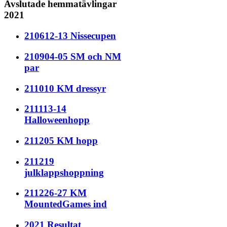
Avslutade hemmatävlingar
2021
210612-13 Nissecupen
210904-05 SM och NM
par
211010 KM dressyr
211113-14
Halloweenhopp
211205 KM hopp
211219
julklappshoppning
211226-27 KM
MountedGames ind
2021 Resultat