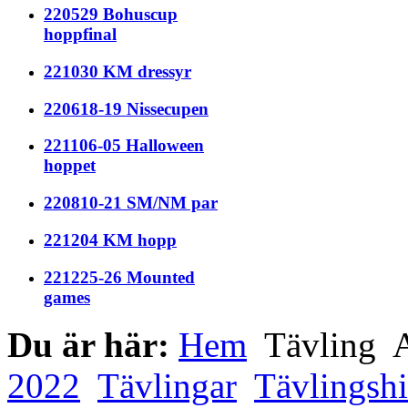
220529 Bohuscup
hoppfinal
221030 KM dressyr
220618-19 Nissecupen
221106-05 Halloween
hoppet
220810-21 SM/NM par
221204 KM hopp
221225-26 Mounted
games
Du är här:
Hem
Tävling
A
2022
Tävlingar
Tävlingshi