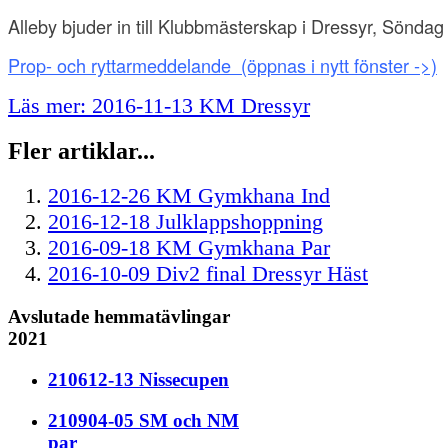
Alleby bjuder in till Klubbmästerskap i Dressyr, Sönda
Prop- och ryttarmeddelande
(öppnas i nytt fönster ->)
Läs mer: 2016-11-13 KM Dressyr
Fler artiklar...
2016-12-26 KM Gymkhana Ind
2016-12-18 Julklappshoppning
2016-09-18 KM Gymkhana Par
2016-10-09 Div2 final Dressyr Häst
Avslutade hemmatävlingar
2021
210612-13 Nissecupen
210904-05 SM och NM
par