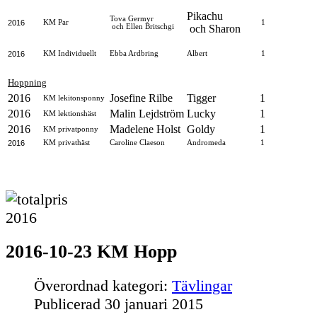
Pikachu
Tova Germyr
2016
KM Par
1
och Ellen Britschgi
och Sharon
2016
KM Individuellt
Ebba Ardbring
Albert
1
Hoppning
2016
Josefine Rilbe
Tigger
1
KM lekitonsponny
2016
Malin Lejdström
Lucky
1
KM lektionshäst
2016
Madelene Holst
Goldy
1
KM privatponny
2016
KM privathäst
Caroline Claeson
Andromeda
1
2016-10-23 KM Hopp
Överordnad kategori:
Tävlingar
Publicerad
30 januari 2015