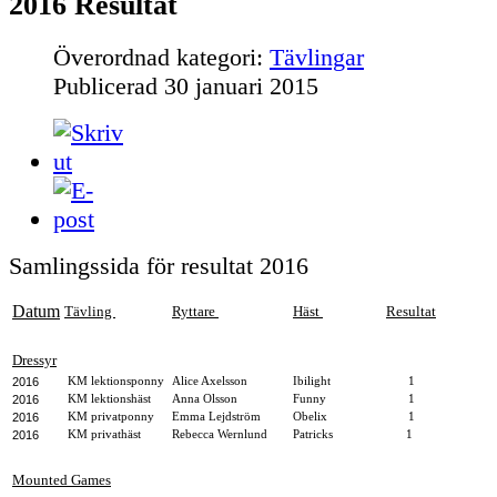
2016 Resultat
Överordnad kategori:
Tävlingar
Publicerad
30 januari 2015
Samlingssida för resultat 2016
Datum
Tävling
Ryttare
Häst
Resultat
Dressyr
2016
KM lektionsponny
Alice Axelsson
Ibilight
1
2016
KM lektionshäst
Anna Olsson
Funny
1
2016
KM privatponny
Emma Lejdström
Obelix
1
2016
KM privathäst
Rebecca Wernlund
Patricks
1
Mounted Games