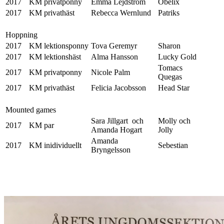
2017
KM privatponny
Emma Lejdström
Obelix
2017
KM privathäst
Rebecca Wernlund
Patriks
Hoppning
2017
KM lektionsponny
Tova Geremyr
Sharon
2017
KM lektionshäst
Alma Hansson
Lucky Gold
Tomacs
2017
KM privatponny
Nicole Palm
Quegas
2017
KM privathäst
Felicia Jacobsson
Head Star
Mounted games
Sara Jillgart och
Molly och
2017
KM par
Amanda Hogart
Jolly
Amanda
2017
KM inidividuellt
Sebestian
Bryngelsson