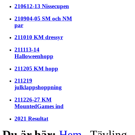
210612-13 Nissecupen
210904-05 SM och NM
par
211010 KM dressyr
211113-14
Halloweenhopp
211205 KM hopp
211219
julklappshoppning
211226-27 KM
MountedGames ind
2021 Resultat
Du är här:
Hem
Tävling