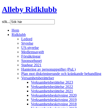
Alleby Ridklubb
sök...
Hem
Ridklubb
Ledord
Styrelse
US-styrelse
Medlemsavgift
Försäkringar
Sponsorhuset
Stadgar 2021
Hantering av personuppgifter (PuL)
Plan mot diskriminerande och kränkande behandling
Versamhetsberättelser
Verksamhetsberättelse 2023
Verksamhetsberättelse 2022
Verksamhetsberättelse 2021
Verksamhetsbeskrivning 2020
Verksamhetsbeskrivning 2019
Verksamhetsbeskrivning 2018