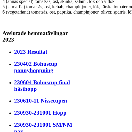
4 (annas special) tomatsås, ost, skinka, salami, lök och vitlök
5 (la maffia) tomatsås, ost, kebab, champinjoner, lök, färska tomater 
6 (vegetariana) tomatsås, ost, paprika, champinjoner, oliver, sparris, l
Avslutade hemmatävlingar
2023
2023 Resultat
230402 Bohuscup
ponnyhoppning
230604 Bohuscup final
hästhopp
230610-11 Nissecupen
230930-231001 Hopp
230930-231001 SM/NM
par