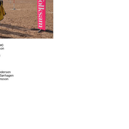
at)
son
g
ndersen
 Sørhagen
ansson