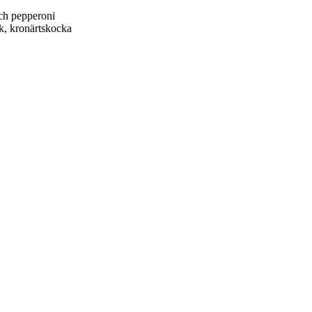
och pepperoni
ök, kronärtskocka