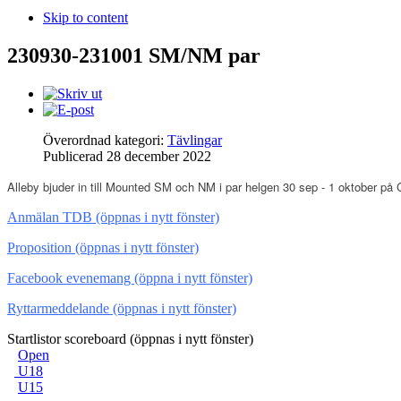
Skip to content
230930-231001 SM/NM par
Överordnad kategori:
Tävlingar
Publicerad
28 december 2022
Alleby bjuder in till Mounted SM och NM i par helgen 30 sep - 1 oktober på
Anmälan TDB (öppnas i nytt fönster)
Proposition (öppnas i nytt fönster)
Facebook evenemang (öppna i nytt fönster)
Ryttarmeddelande (öppnas i nytt fönster)
Startlistor scoreboard (öppnas i nytt fönster)
Open
U18
U15