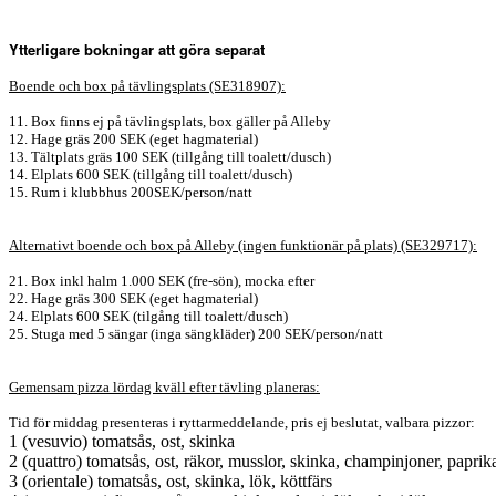
Ytterligare bokningar att göra separat
Boende och box på tävlingsplats (SE318907):
11. Box finns ej på tävlingsplats, box gäller på Alleby
12. Hage gräs 200 SEK (eget hagmaterial)
13. Tältplats gräs 100 SEK (tillgång till toalett/dusch)
14. Elplats 600 SEK (tillgång till toalett/dusch)
15. Rum i klubbhus 200SEK/person/natt
Alternativt boende och box på Alleby (ingen funktionär på plats) (SE329717):
21. Box inkl halm 1.000 SEK (fre-sön), mocka efter
22. Hage gräs 300 SEK (eget hagmaterial)
24. Elplats 600 SEK (tilgång till toalett/dusch)
25. Stuga med 5 sängar (inga sängkläder) 200 SEK/person/natt
Gemensam pizza lördag kväll efter tävling planeras:
Tid för middag presenteras i ryttarmeddelande, pris ej beslutat, valbara pizzor:
1 (vesuvio) tomatsås, ost, skinka
2 (quattro) tomatsås, ost, räkor, musslor, skinka, champinjoner, paprik
3 (orientale) tomatsås, ost, skinka, lök, köttfärs