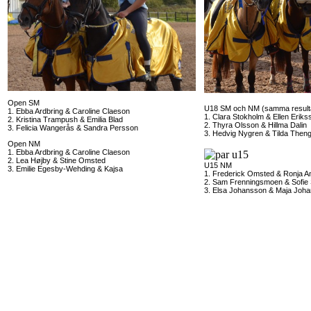
Open SM
U18 SM och NM (samma result
1. Ebba Ardbring & Caroline Claeson
1. Clara Stokholm & Ellen Eriks
2. Kristina Trampush & Emilia Blad
2. Thyra Olsson & Hillma Dalin
3. Felicia Wangerås & Sandra Persson
3. Hedvig Nygren & Tilda Then
Open NM
1. Ebba Ardbring & Caroline Claeson
2. Lea Højby & Stine Omsted
U15 NM
3. Emilie Egesby-Wehding & Kajsa
1. Frederick Omsted & Ronja A
2. Sam Frenningsmoen & Sofie
3. Elsa Johansson & Maja Joh