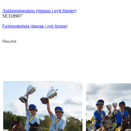
Anläggningsskiss (öppnas i nytt fönster)
SE318907
Funktionärslista
(öppnas i nytt fönster)
Resultat