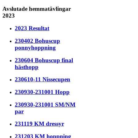
Avslutade hemmatävlingar
2023
2023 Resultat
230402 Bohuscup
ponnyhoppning
230604 Bohuscup final
hästhopp
230610-11 Nissecupen
230930-231001 Hopp
230930-231001 SM/NM
par
231119 KM dressyr
231203 KM hoppning