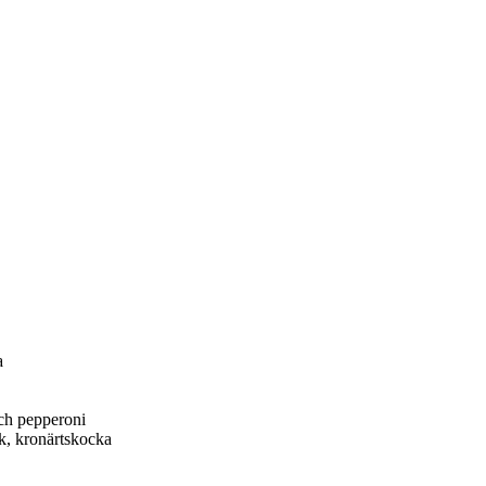
a
och pepperoni
ök, kronärtskocka