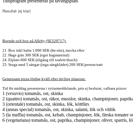
Tidsprogram presenteras på tävlingsplats
Resultat
(e
j klar
)
Boende och box på Alleby (SE329717):
21. Box inkl halm 1.000 SEK (fre-sön), mocka efter
22. Hage gräs 300 SEK (eget hagmaterial)
24. Elplats 600 SEK (tilgång till toalett/dusch)
25. Stuga med 5 sängar (inga sängkläder) 200 SEK/person/natt
Gemensam pizza lördag kväll efter tävling planeras:
Tid för middag presenteras i ryttarmeddelande, pris ej beslutat, valbara pizzor:
1 (vesuvio) tomatsås, ost, skinka
2 (quattro) tomatsås, ost, räkor, musslor, skinka, champinjoner, paprik
3 (orientale) tomatsås, ost, skinka, lök, köttfärs
4 (annas special) tomatsås, ost, skinka, salami, lök och vitlök
5 (la maffia) tomatsås, ost, kebab, champinjoner, lök, färska tomater 
6 (vegetariana) tomatsås, ost, paprika, champinjoner, oliver, sparris, l