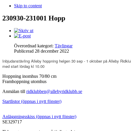
Skip to content
230930-231001 Hopp
Överordnad kategori:
Tävlingar
Publicerad
28 december 2022
Inbjudanstävling Alleby hoppning helgen 30 sep - 1 oktober på Alleby Ridklu
med start lördag kl 10.00
Hoppning inomhus 70/80 cm
Framhoppning utomhus
Anmälan till
ridklubben@allebyridklubb.se
Startlistor (öppnas i nytt fönster)
Anläggningsskiss (öppnas i nytt fönster)
SE329717