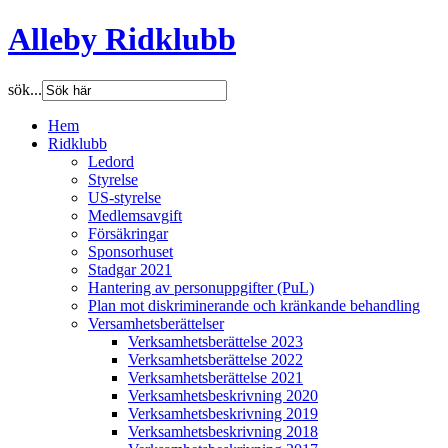
Alleby Ridklubb
sök...
Hem
Ridklubb
Ledord
Styrelse
US-styrelse
Medlemsavgift
Försäkringar
Sponsorhuset
Stadgar 2021
Hantering av personuppgifter (PuL)
Plan mot diskriminerande och kränkande behandling
Versamhetsberättelser
Verksamhetsberättelse 2023
Verksamhetsberättelse 2022
Verksamhetsberättelse 2021
Verksamhetsbeskrivning 2020
Verksamhetsbeskrivning 2019
Verksamhetsbeskrivning 2018