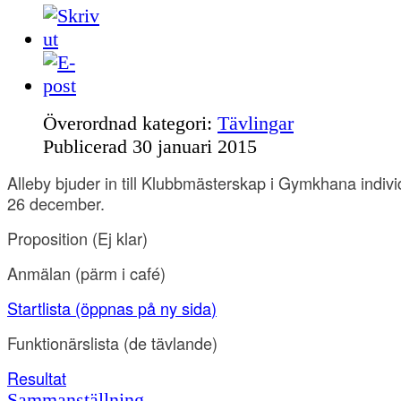
Överordnad kategori:
Tävlingar
Publicerad
30 januari 2015
Alleby bjuder in till Klubbmästerskap i Gymkhana indiv
26 december.
Proposition
(Ej klar)
Anmälan
(pärm i café)
Startlista (öppnas på ny sida
)
Funktionärslista
(de tävlande)
Resultat
Sammanställning