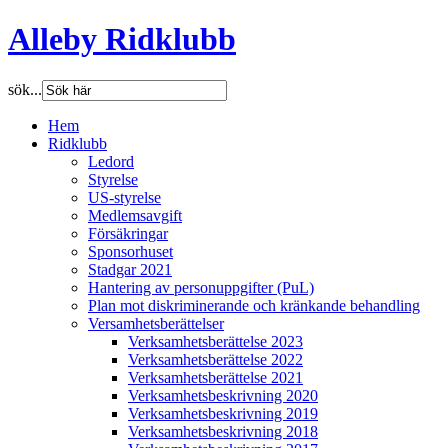
Alleby Ridklubb
sök...
Hem
Ridklubb
Ledord
Styrelse
US-styrelse
Medlemsavgift
Försäkringar
Sponsorhuset
Stadgar 2021
Hantering av personuppgifter (PuL)
Plan mot diskriminerande och kränkande behandling
Versamhetsberättelser
Verksamhetsberättelse 2023
Verksamhetsberättelse 2022
Verksamhetsberättelse 2021
Verksamhetsbeskrivning 2020
Verksamhetsbeskrivning 2019
Verksamhetsbeskrivning 2018