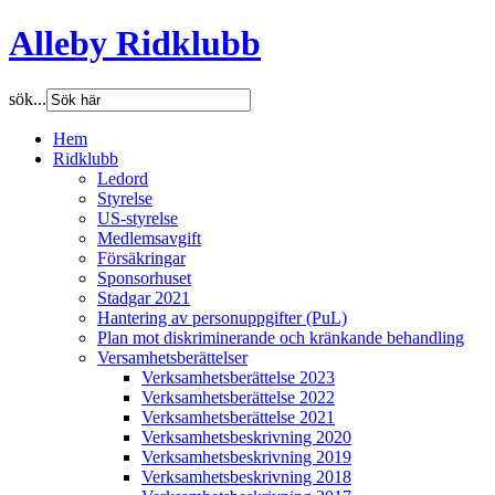
Alleby Ridklubb
sök...
Hem
Ridklubb
Ledord
Styrelse
US-styrelse
Medlemsavgift
Försäkringar
Sponsorhuset
Stadgar 2021
Hantering av personuppgifter (PuL)
Plan mot diskriminerande och kränkande behandling
Versamhetsberättelser
Verksamhetsberättelse 2023
Verksamhetsberättelse 2022
Verksamhetsberättelse 2021
Verksamhetsbeskrivning 2020
Verksamhetsbeskrivning 2019
Verksamhetsbeskrivning 2018