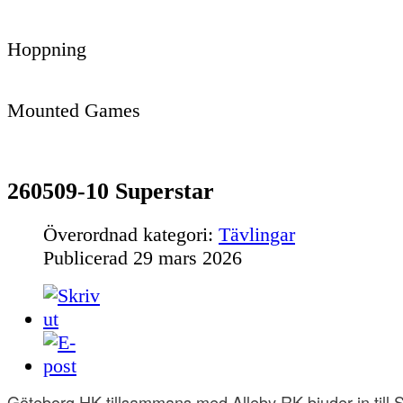
Hoppning
Mounted Games
260509-10 Superstar
Överordnad kategori:
Tävlingar
Publicerad
29 mars 2026
Göteborg HK tillsammans med Alleby RK bjuder in till S