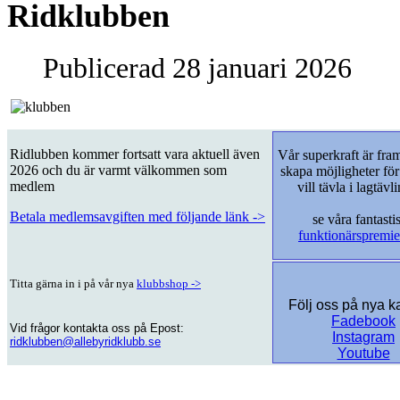
Ridklubben
Publicerad
28 januari 2026
Ridlubben kommer fortsatt vara aktuell även
Vår superkraft är framf
2026 och du är varmt välkommen som
skapa möjligheter fö
medlem
vill tävla i lagtäv
Betala medlemsavgiften med följande länk ->
se våra fantasti
funktionärspremie
Titta gärna in i på vår nya
klubbshop ->
Följ oss på nya k
Fadebook
Vid frågor kontakta oss på Epost:
Instagram
ridklubben@allebyridklubb.se
Youtube