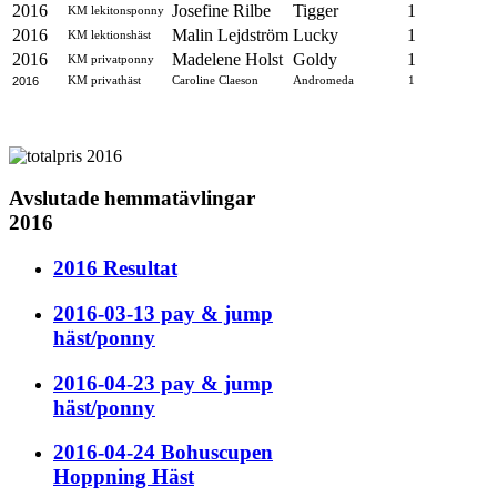
2016
Josefine Rilbe
Tigger
1
KM lekitonsponny
2016
Malin Lejdström
Lucky
1
KM lektionshäst
2016
Madelene Holst
Goldy
1
KM privatponny
2016
KM privathäst
Caroline Claeson
Andromeda
1
Avslutade hemmatävlingar
2016
2016 Resultat
2016-03-13 pay & jump
häst/ponny
2016-04-23 pay & jump
häst/ponny
2016-04-24 Bohuscupen
Hoppning Häst