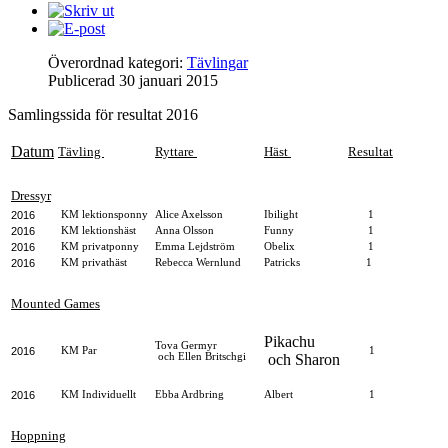
Överordnad kategori:
Tävlingar
Publicerad
30 januari 2015
Samlingssida för resultat 2016
Datum
Tävling
Ryttare
Häst
Resultat
Dressyr
2016
KM lektionsponny
Alice Axelsson
Ibilight
1
2016
KM lektionshäst
Anna Olsson
Funny
1
2016
KM privatponny
Emma Lejdström
Obelix
1
2016
KM privathäst
Rebecca Wernlund
Patricks
1
Mounted Games
Pikachu
Tova Germyr
2016
KM Par
1
och Ellen Britschgi
och Sharon
2016
KM Individuellt
Ebba Ardbring
Albert
1
Hoppning