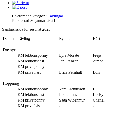
Överordnad kategori:
Tävlingar
Publicerad
30 januari 2021
Samlingssida för resultat 2023
Datum
Tävling
Ryttare
Häst
Dressyr
KM lektionsponny
Lyra Morate
Freja
KM lektionshäst
Jan Franzén
Zimba
KM privatponny
-
-
KM privathäst
Erica Pernhult
Lois
Hoppning
KM lektionsponny
Vera Aleniusson
Bill
KM lektionshäst
Lois James
Lucky
KM privatponny
Saga Wipenmyr
Chanel
KM privathäst
-
-