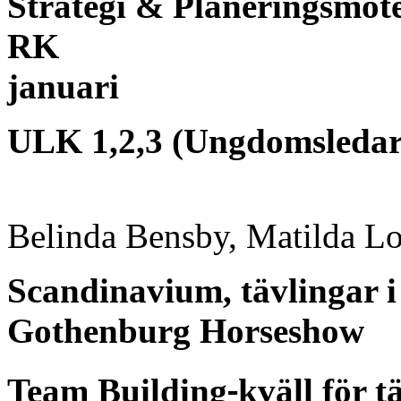
Strategi & Planeringsmöte
RK
januari
ULK 1,2,3 (Ungdomsledar
Belinda Bensby, Matilda L
Scandinavium, tävlingar
Gothenburg Horseshow
‐
Team Building
kväll för t