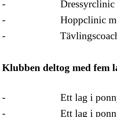
-
Dressyrclinic
-
Hoppclinic m
-
Tävlingscoac
Klubben deltog med fem l
-
Ett lag i pon
-
Ett lag i pon