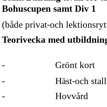
Bohuscupen samt Div 1
‐
(både privat
och lektionsryt
Teorivecka med utbildning
-
Grönt kort
‐
-
Häst
och stal
-
Hovvård