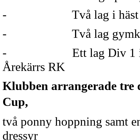
-
Två lag i häs
-
Två lag gym
-
Ett lag Div 1 
Årekärrs RK
Klubben arrangerade tre d
Cup,
två ponny hoppning samt en
dressyr