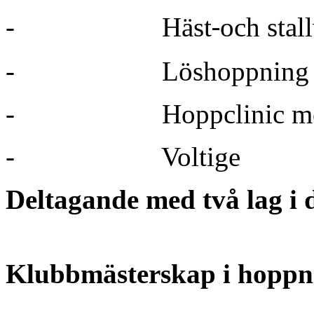
‐
-
Häst
och stal
-
Löshoppning
-
Hoppclinic m
-
Voltige
Deltagande med två lag i d
Klubbmästerskap i hoppn