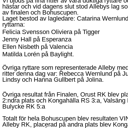
Vi bjöds på fina ritter av våra duktiga ryttare 
hästar och vid dagens slut stod Allebys lag s
av finalen och Bohuscupen.
Laget bestod av lagledare: Catarina Wernlun
ryttarna:
Felicia Svensson Oliviera på Tigger
Jenny Hall på Esperanza
Ellen Nisbeth på Valencia
Matilda Lorén på Baylight.
Övriga ryttare som representerade Alleby me
ritter denna dag var: Rebecca Wernlund på Ju
Lindsy och Hanna Gullbert på Jolina.
Övriga resultat från Finalen, Orust RK blev p
2:ndra plats och Kongahälla RS 3:a, Valsäng
Bulycke RK 5:a
Totalt för hela Bohuscupen blev resultaten VI
Alleby RK, placerad på andra plats blev Kong