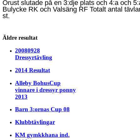
Orust slutade på en 3:dje plats och 4:a och 5:
Bulycke RK och Valsäng RF Totalt antal tävla
st.
Äldre resultat
20080928
Dressyrtävling
2014 Resultat
Alleby BohusCup
vinnare i dressyr ponny
2013
Barn 3:ornas Cup 08
Klubbtävlingar
KM gymkkhana ind.