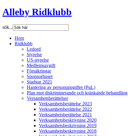
Alleby Ridklubb
sök...
Hem
Ridklubb
Ledord
Styrelse
US-styrelse
Medlemsavgift
Försäkringar
Sponsorhuset
Stadgar 2021
Hantering av personuppgifter (PuL)
Plan mot diskriminerande och kränkande behandling
Versamhetsberättelser
Verksamhetsberättelse 2023
Verksamhetsberättelse 2022
Verksamhetsberättelse 2021
Verksamhetsbeskrivning 2020
Verksamhetsbeskrivning 2019
Verksamhetsbeskrivning 2018