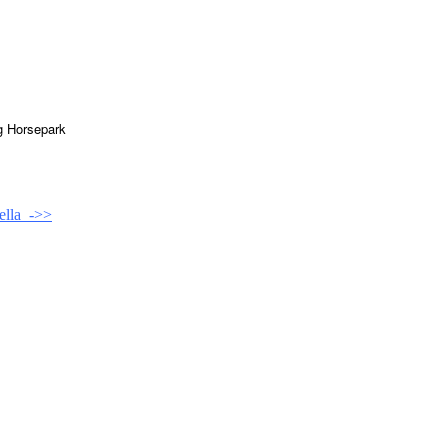
g Horsepark
nella ->>