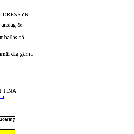
I DRESSYR
r anslag &
 hållas på
äl dig gärna
H TINA
om
lacering