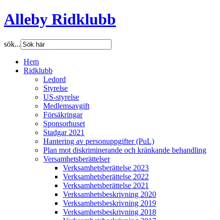
Alleby Ridklubb
sök...
Hem
Ridklubb
Ledord
Styrelse
US-styrelse
Medlemsavgift
Försäkringar
Sponsorhuset
Stadgar 2021
Hantering av personuppgifter (PuL)
Plan mot diskriminerande och kränkande behandling
Versamhetsberättelser
Verksamhetsberättelse 2023
Verksamhetsberättelse 2022
Verksamhetsberättelse 2021
Verksamhetsbeskrivning 2020
Verksamhetsbeskrivning 2019
Verksamhetsbeskrivning 2018