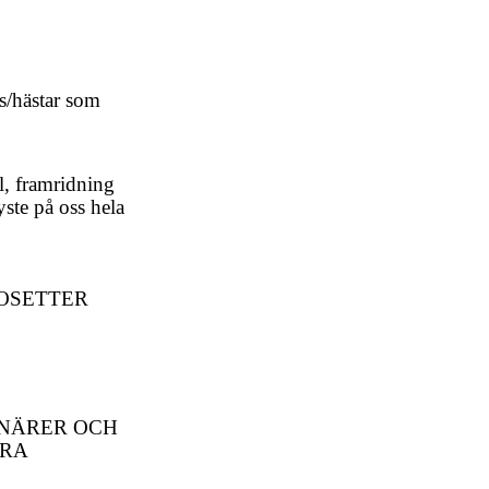
ys/hästar som
l, framridning
ste på oss hela
 ROSETTER
ONÄRER OCH
ÖRA