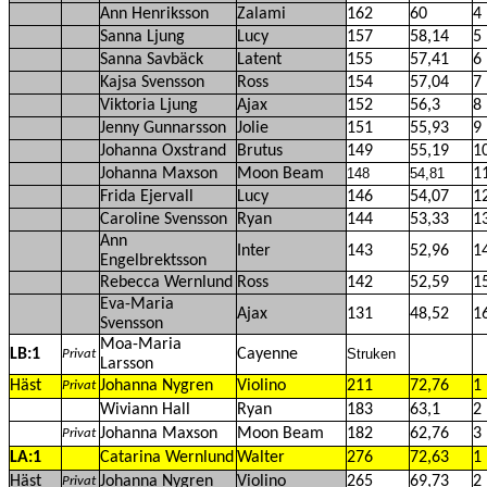
Ann Henriksson
Zalami
162
60
4
Sanna Ljung
Lucy
157
58,14
5
Sanna Savbäck
Latent
155
57,41
6
Kajsa Svensson
Ross
154
57,04
7
Viktoria Ljung
Ajax
152
56,3
8
Jenny Gunnarsson
Jolie
151
55,93
9
Johanna Oxstrand
Brutus
149
55,19
1
Johanna Maxson
Moon Beam
148
54,81
1
Frida Ejervall
Lucy
146
54,07
1
Caroline Svensson
Ryan
144
53,33
1
Ann
Inter
143
52,96
1
Engelbrektsson
Rebecca Wernlund
Ross
142
52,59
1
Eva-Maria
Ajax
131
48,52
1
Svensson
Moa-Maria
LB:1
Cayenne
Struken
Privat
Larsson
Häst
Johanna Nygren
Violino
211
72,76
1
Privat
Wiviann Hall
Ryan
183
63,1
2
Johanna Maxson
Moon Beam
182
62,76
3
Privat
LA:1
Catarina Wernlund
Walter
276
72,63
1
Häst
Johanna Nygren
Violino
265
69,73
2
Privat