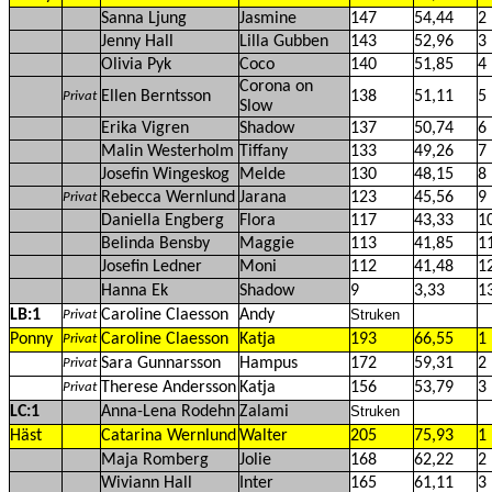
Sanna Ljung
Jasmine
147
54,44
2
Jenny Hall
Lilla Gubben
143
52,96
3
Olivia Pyk
Coco
140
51,85
4
Corona on
Ellen Berntsson
138
51,11
5
Privat
Slow
Erika Vigren
Shadow
137
50,74
6
Malin Westerholm
Tiffany
133
49,26
7
Josefin Wingeskog
Melde
130
48,15
8
Rebecca Wernlund
Jarana
123
45,56
9
Privat
Daniella Engberg
Flora
117
43,33
1
Belinda Bensby
Maggie
113
41,85
1
Josefin Ledner
Moni
112
41,48
1
Hanna Ek
Shadow
9
3,33
1
LB:1
Caroline Claesson
Andy
Struken
Privat
Ponny
Caroline Claesson
Katja
193
66,55
1
Privat
Sara Gunnarsson
Hampus
172
59,31
2
Privat
Therese Andersson
Katja
156
53,79
3
Privat
LC:1
Anna-Lena Rodehn
Zalami
Struken
Häst
Catarina Wernlund
Walter
205
75,93
1
Maja Romberg
Jolie
168
62,22
2
Wiviann Hall
Inter
165
61,11
3