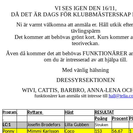
VI SES IGEN DEN 16/11,
DÅ DET ÄR DAGS FÖR KLUBBMÄSTERSKAP 
Ni är varmt välkomna att anmäla er. Håll utkik efte
tävlingspärm
Det kommer att behövas grönt kort. Kurs kommer att
teoriveckan.
Även då kommer det att behövas FUNKTIONÄRER anm
om du är intresserad av att hjälpa till.
Med vänlig hälsning
DRESSYRSEKTIONEN
WIVI, CATTIS, BARBRO, ANNA-LENA OC
funktionärer kan anmäla sitt intresse till
hall@telia.c
Ryttare
Häst
RESULTAT
Program
Poäng
Procent
P
LC:1
Josefin Brodefors
Lilla Gubben
Struken
Ponny
Mimmi Karlsson
Coco
153
56,67
1