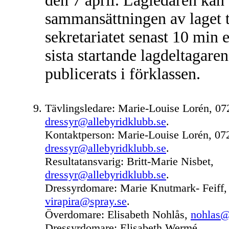
den 7 april. Lagledaren kan
sammansättningen av laget t
sekretariatet senast 10 min e
sista startande lagdeltagaren
publicerats i förklassen.
Tävlingsledare: Marie-Louise Lorén, 0
dressyr@allebyridklubb.se
.
Kontaktperson: Marie-Louise Lorén, 07
dressyr@allebyridklubb.se
.
Resultatansvarig: Britt-Marie Nisbet,
dressyr@allebyridklubb.se
.
Dressyrdomare: Marie Knutmark- Feiff,
virapira@spray.se
.
Överdomare: Elisabeth Nohlås,
nohlas@
Dressyrdomare: Elisabeth Wermé,