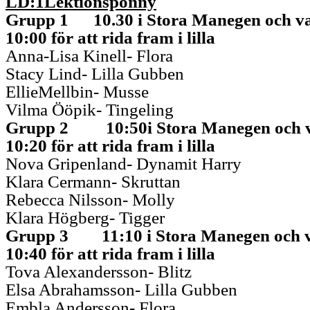
LD:1
Lektionsp
onny
Grupp
1
10
.30
i
Stora Manegen och va
10:0
0 för att rida fram
i lilla
Anna-Lisa Kinell- Flora
Stacy Lind- Lilla Gubben
Ellie
Mellbin
- Musse
Vilma
Ööpik
-
Tingeling
Grupp
2
10
:5
0
i
Stora Manegen och v
10
:
20
för att rida fram
i lilla
Nova Gripenland- Dynamit Harry
Klara
Cermann
-
Skruttan
Rebecca Nilsson- Molly
Klara Högberg- Tigger
Grupp
3
11
:1
0
i Stora Manegen och 
10
:40
för att rida fram i lilla
Tova Alexandersson- Blitz
Elsa Abrahamsson- Lilla Gubben
Embla Andersson- Flora