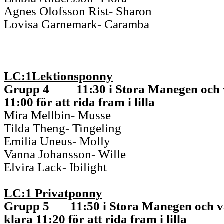
Agnes Olofsson Rist- Sharon
Lovisa
Garnemark
-
Caramba
LC:1
Lektionsp
onny
Grupp
4
11
:30
i S
tora Manegen och 
11:00
för att rida fram
i lilla
Mira
Mellbin
- Musse
Tilda
Theng
-
Tingeling
Emilia
Uneus
- Molly
Vanna Johansson- Wille
Elvira Lack-
Ibilight
LC:1 Privatponny
Grupp
5
11
:50
i Stora Manegen och 
klara
11:20
för att rida fram
i lilla