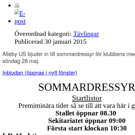
Överordnad kategori:
Tävlingar
Publicerad
30 januari 2015
Alleby US bjuder in till sommardressyr för klubbens 
söndag 28 maj.
Inbjudan
(öppnas i nytt fönster)
SOMMARDRESSY
Startlistor
Premiminära
tider så se till att vara här i
Stallet öppnar 08.30
Sekitariatet
öppnar 09:00
Första start
klockan
10:
3
0