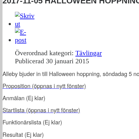
2017-11-05 HALLOWEEN HOPPNIN
Överordnad kategori:
Tävlingar
Publicerad
30 januari 2015
Alleby bjuder in till Halloween hoppning, söndadag 5 
Proposition
(öppnas i nytt fönster)
Anmälan
(Ej klar)
Startlista (öppnas i nytt fönster
)
Funktionärslista
(
Ej klar
)
Resultat
(
Ej klar
)