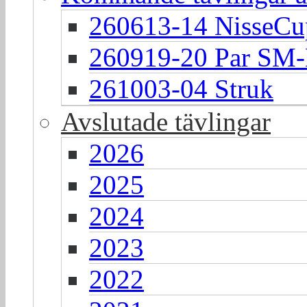
260613-14 NisseCu
260919-20 Par S
261003-04 Struk
Avslutade tävlingar
2026
2025
2024
2023
2022